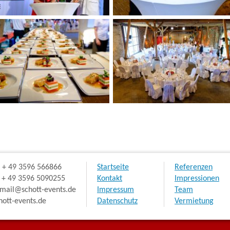
Navigation
Navigation
: + 49 3596 566866
Startseite
Referenzen
überspringen
überspringen
: + 49 3596 5090255
Kontakt
Impressionen
 mail@schott-events.de
Impressum
Team
ott-events.de
Datenschutz
Vermietung