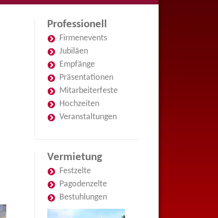
Professionell
Firmenevents
Jubiläen
Empfänge
Präsentationen
Mitarbeiterfeste
Hochzeiten
Veranstaltungen
Vermietung
Festzelte
Pagodenzelte
Bestuhlungen